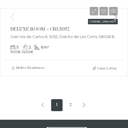
€675/Monthly
COMING JANUARY
DELUXE ROOM – CRL5052
Gran Vía de Carlos III, 5052, Distrito de Les Corts, 08028 Barcelona
5
2
6
m²
1100€-1400€
hace 2 años
Idelive Residences
1
2