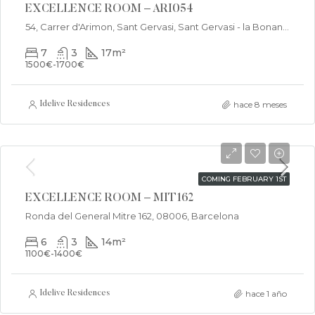
EXCELLENCE ROOM – ARI054
54, Carrer d'Arimon, Sant Gervasi, Sant Gervasi - la Bonanova, Sarrià - Sant Gervasi, Barcelona, Barcelonès, Barcelona, Catalunya, 08022, España
7
3
17
m²
1500€-1700€
hace 8 meses
Idelive Residences
€740/Monthly
COMING FEBRUARY 1ST
EXCELLENCE ROOM – MIT162
Ronda del General Mitre 162, 08006, Barcelona
6
3
14
m²
1100€-1400€
hace 1 año
Idelive Residences