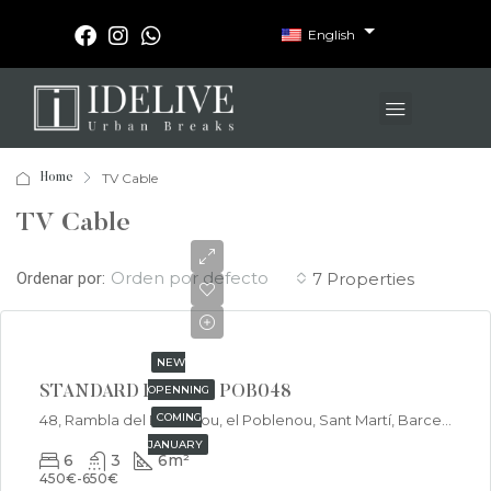
English
TV Cable
Home
TV Cable
Orden por defecto
Ordenar por:
7 Properties
€450/Monthly
NEW
OPENNING
STANDARD ROOM – POB048
COMING
48, Rambla del Poblenou, el Poblenou, Sant Martí, Barcelona, Barcelonès, Barcelona, Catalunya, 08005, España
JANUARY
6
3
6
m²
450€-650€