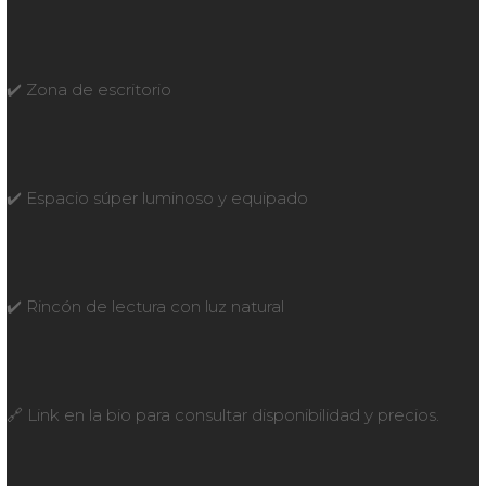
✔️ Zona de escritorio
✔️ Espacio súper luminoso y equipado
✔️ Rincón de lectura con luz natural
🔗 Link en la bio para consultar disponibilidad y precios.