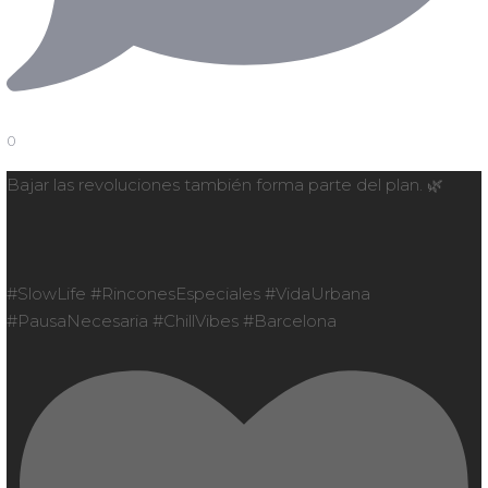
0
Bajar las revoluciones también forma parte del plan. 🌿
#SlowLife #RinconesEspeciales #VidaUrbana
#PausaNecesaria #ChillVibes #Barcelona