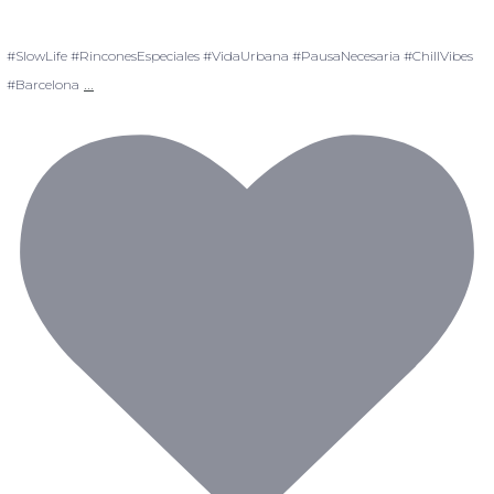
#SlowLife #RinconesEspeciales #VidaUrbana #PausaNecesaria #ChillVibes
...
#Barcelona