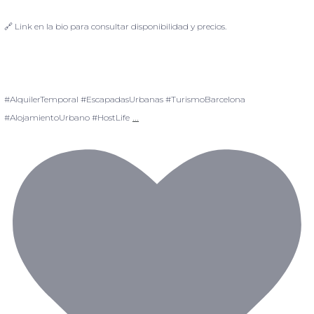
🔗 Link en la bio para consultar disponibilidad y precios.
#AlquilerTemporal #EscapadasUrbanas #TurismoBarcelona
...
#AlojamientoUrbano #HostLife