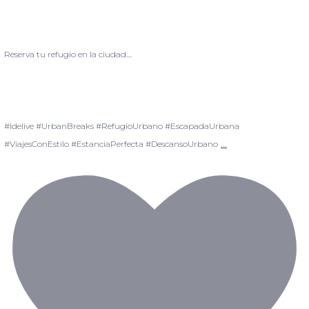
Reserva tu refugio en la ciudad....
#Idelive #UrbanBreaks #RefugioUrbano #EscapadaUrbana
...
#ViajesConEstilo #EstanciaPerfecta #DescansoUrbano