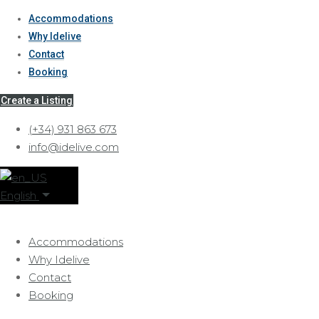
Accommodations
Why Idelive
Contact
Booking
Create a Listing
(+34) 931 863 673
info@idelive.com
English
Accommodations
Why Idelive
Contact
Booking