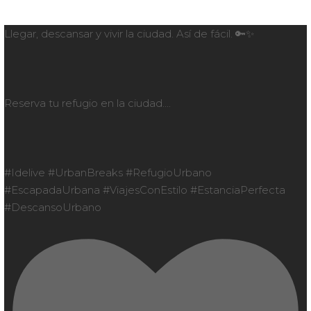
Llegar, descansar y vivir la ciudad. Así de fácil. 🔑✨
Reserva tu refugio en la ciudad....
#Idelive #UrbanBreaks #RefugioUrbano
#EscapadaUrbana #ViajesConEstilo #EstanciaPerfecta
#DescansoUrbano