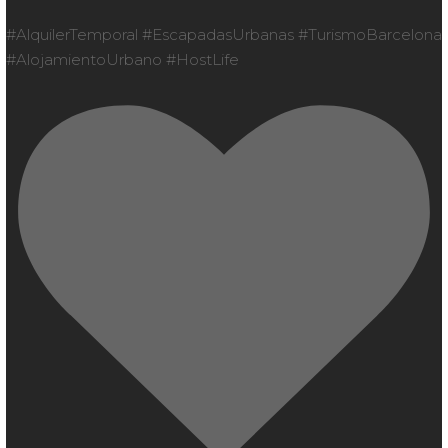
#AlquilerTemporal #EscapadasUrbanas #TurismoBarcelona
#AlojamientoUrbano #HostLife