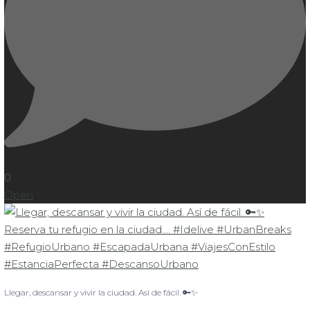
0
Open
Llegar, descansar y vivir la ciudad. Así de fácil. 🔑✨