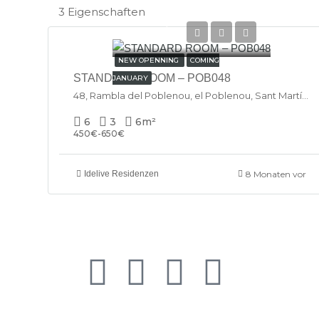
3 Eigenschaften
€450/Monthly
NEW OPENNING
COMING
STANDARD ROOM – POB048
JANUARY
48, Rambla del Poblenou, el Poblenou, Sant Martí, Barcelona, Barcelonès, Barcelona, Catalunya, 08005, España
6
3
6
m²
450€-650€
Idelive Residenzen
8 Monaten vor