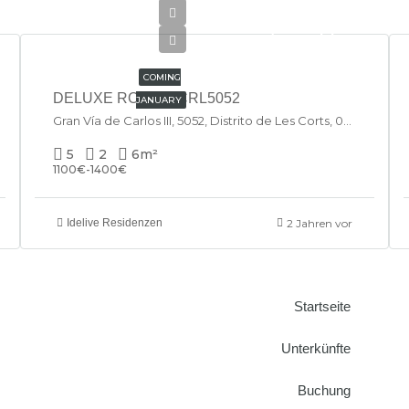
€675/Monthly
COMING
DELUXE ROOM – CRL5052
JANUARY
Gran Vía de Carlos III, 5052, Distrito de Les Corts, 08028 Barcelona
5
2
6
m²
1100€-1400€
Idelive Residenzen
2 Jahren vor
Startseite
Unterkünfte
Buchung