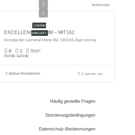
Sortiere nach:
€767/Monthly
COMING
EXCELLENCE ROOM – MIT162
JANUARY
Ronda del General Mitre 162, 08006, Barcelona
8
2
15
m²
1100€-1400€
Idelive Residenzen
2 Jahren vor
Häufig gestellte Fragen
Stornierungsbedingungen
Datenschutz-Bestimmungen