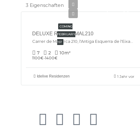
3 Eigenschaften
€675/Monthly
COMING
DELUXE ROOM – MAL210
FEBRUARY
Carrer de Mallorca 210, l'Antiga Esquerra de l'Eixample, Eixample, Barcelona, 08001, España
1ST
7
2
10
m²
1100€-1400€
Idelive Residenzen
1 Jahr vor