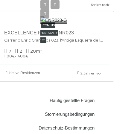
Sortiere nach:
€750/Monthly
COMING
EXCELLENCE ROOM- ENR023
FEBRUARY
Carrer d'Enric Granados 023, l'Antiga Esquerra de l'Eixample, Eixample, Barcelona, 08007, España
1ST
7
2
20
m²
1100€-1400€
Idelive Residenzen
2 Jahren vor
Häufig gestellte Fragen
Stornierungsbedingungen
Datenschutz-Bestimmungen