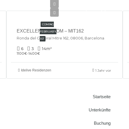
€740/Monthly
COMING
EXCELLENCE ROOM – MIT162
FEBRUARY
Ronda del General Mitre 162, 08006, Barcelona
1ST
6
3
14
m²
1100€-1400€
Idelive Residenzen
1 Jahr vor
Startseite
Unterkünfte
Buchung